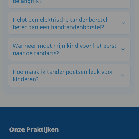
belangrijk?
Gezond tandvlees voorkomt ontstekingen en
Helpt een elektrische tandenborstel
tandverlies. Gebruik een zachte tandenborstel en
spoel indien nodig met mondwater.
beter dan een handtandenborstel?
Ja, een elektrische tandenborstel verwijdert vaak
Wanneer moet mijn kind voor het eerst
meer tandplak en zorgt voor betere mondhygiëne.
naar de tandarts?
Rond de eerste verjaardag of zodra de eerste tanden
Hoe maak ik tandenpoetsen leuk voor
doorkomen.
kinderen?
Gebruik een leuke tandenborstel en tandpasta, en
maak er een spelletje van.
Onze Praktijken