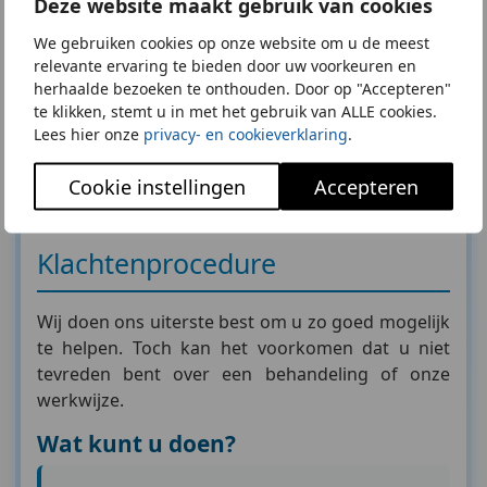
Deze website maakt gebruik van cookies
adviezen niet worden opgevolgd of wanneer
We gebruiken cookies op onze website om u de meest
een behandeling zonder overleg voortijdig
relevante ervaring te bieden door uw voorkeuren en
wordt stopgezet.
herhaalde bezoeken te onthouden. Door op "Accepteren"
Onze aansprakelijkheid is in alle gevallen
te klikken, stemt u in met het gebruik van ALLE cookies.
beperkt tot hetgeen door onze
Lees hier onze
privacy- en cookieverklaring
.
beroepsaansprakelijkheidsverzekering wordt
Cookie instellingen
Accepteren
gedekt.
Klachtenprocedure
Wij doen ons uiterste best om u zo goed mogelijk
te helpen. Toch kan het voorkomen dat u niet
tevreden bent over een behandeling of onze
werkwijze.
Wat kunt u doen?