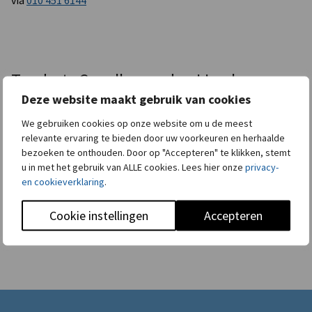
Tandarts Capelle aan den IJssel:
ontmoet ons team
Deze website maakt gebruik van cookies
We gebruiken cookies op onze website om u de meest
Het team van Dental Network Capelle Schollevaar bestaat
relevante ervaring te bieden door uw voorkeuren en herhaalde
uit ervaren tandartsen, assistenten en specialisten. Ze
bezoeken te onthouden. Door op "Accepteren" te klikken, stemt
werken nauw samen om u de best mogelijke
u in met het gebruik van ALLE cookies. Lees hier onze
privacy-
tandheelkundige zorg te bieden. Welke behandeling u ook
en cookieverklaring
.
nodig heeft, Capelle aan den IJssel staat voor u klaar. U bent
van harte welkom als nieuwe patiënt.
Cookie instellingen
Accepteren
Bekijk het hele team