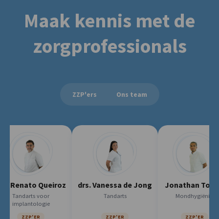
Maak kennis met de
zorgprofessionals
ZZP'ers
Ons team
enato Queiroz
drs. Vanessa de Jong
Jonathan Torres
darts voor
Tandarts
Mondhygiënist
lantologie
ZZP'ER
ZZP'ER
ZZP'ER