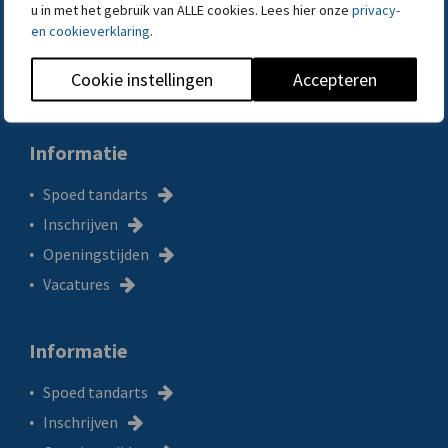
Locatie Rotterdam-Zuid
u in met het gebruik van ALLE cookies. Lees hier onze
privacy-
en cookieverklaring
.
Tarieven
Kwaliteit en service
Cookie instellingen
Accepteren
Informatie
Spoed tandarts
Inschrijven
Openingstijden
Vacatures
Informatie
Spoed tandarts
Inschrijven