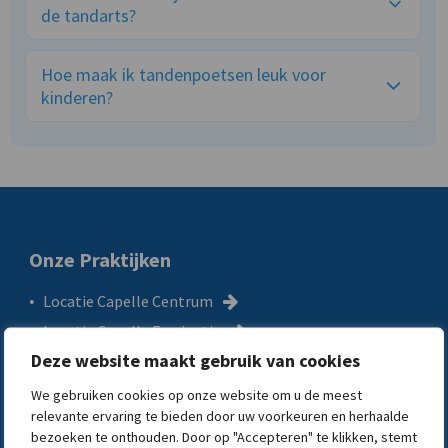
de tandarts?
Rond de eerste verjaardag of zodra de eerste tanden
doorkomen.
Hoe maak ik tandenpoetsen leuk voor
kinderen?
Gebruik een leuke tandenborstel en tandpasta, en maak er
een spelletje van.
Onze Praktijken
Locatie Capelle Centrum
Locatie Capelle Fascinatio
Deze website maakt gebruik van cookies
Locatie Capelle Oostgaarde
Locatie Capelle Schollevaar
We gebruiken cookies op onze website om u de meest
relevante ervaring te bieden door uw voorkeuren en herhaalde
Locatie s-Gravenland
bezoeken te onthouden. Door op "Accepteren" te klikken, stemt