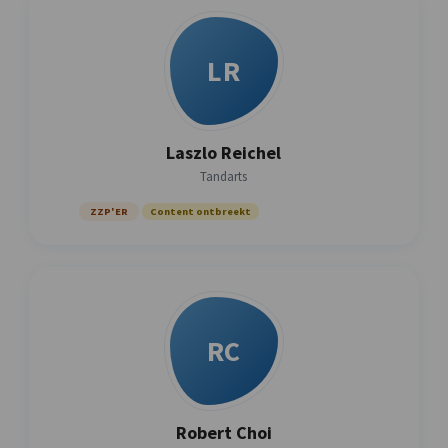
LR
Laszlo Reichel
Tandarts
ZZP'ER
Content ontbreekt
RC
Robert Choi