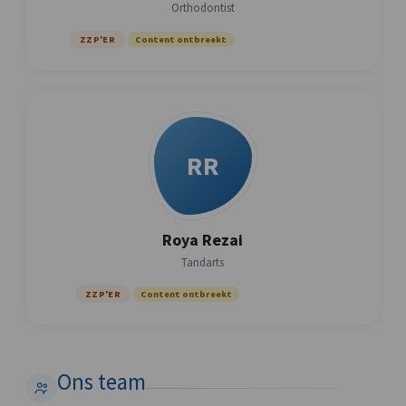
Orthodontist
ZZP'ER
Content ontbreekt
RR
Roya Rezai
Tandarts
ZZP'ER
Content ontbreekt
Ons team