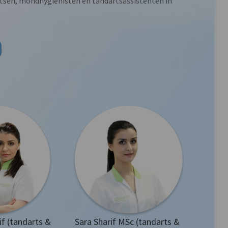
tsen, mondhygiënisten en tandartsassistenten in
if (tandarts &
Sara Sharif MSc (tandarts &