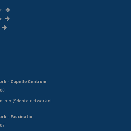
en
ie
ork – Capelle Centrum
000
entrum@dentalnetwork.nl
rk – Fascinatio
207