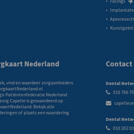
Facings
Implantat
Apexresect
Kunstgebit
rgkaart Nederland
Contact
Dental Netw
010 766 7
zorg Capelle
is gewaardeerd op
capellec
kaartNederland.
Bekijk alle
deringen
of
plaats een waardering
Dental Netwo
010 202 0