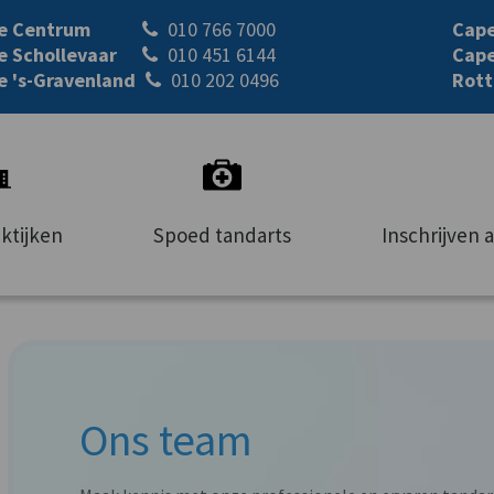
le Centrum
010 766 7000
Cape
e Schollevaar
010 451 6144
Cape
e 's-Gravenland
010 202 0496
Rott
ktijken
Spoed tandarts
Inschrijven 
Ons team