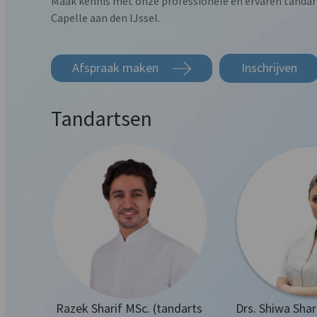
Maak kennis met onze professionele en ervaren tandar
Capelle aan den IJssel.
Afspraak maken
Inschrijven
Tandartsen
Razek Sharif MSc. (tandarts
Drs. Shiwa Shar