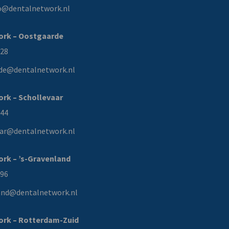
io@dentalnetwork.nl
ork – Oostgaarde
228
de@dentalnetwork.nl
rk – Schollevaar
144
aar@dentalnetwork.nl
rk – ’s-Gravenland
496
and@dentalnetwork.nl
ork – Rotterdam-Zuid