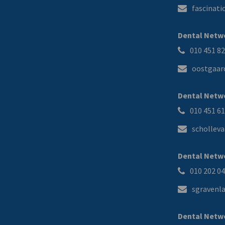
fascinat
Dental Netw
010 451 8
oostgaar
Dental Netwo
010 451 6
schollev
Dental Netwo
010 202 0
sgravenl
Dental Netw