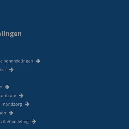
lingen
e behandelingen
ist
e
controle
e mondzorg
ken
albehandeling