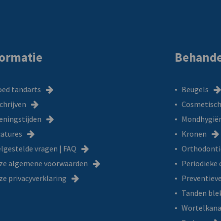
formatie
Behande
oed tandarts
Beugels
chrijven
Cosmetisch
eningstijden
Mondhygiën
catures
Kronen
lgestelde vragen | FAQ
Orthodonti
ze algemene voorwaarden
Periodieke 
e privacyverklaring
Preventiev
Tanden ble
Wortelkana