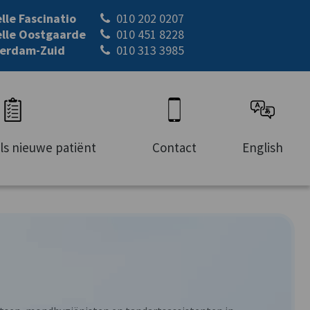
lle Fascinatio
010 202 0207
lle Oostgaarde
010 451 8228
erdam-Zuid
010 313 3985
als nieuwe patiënt
Contact
English