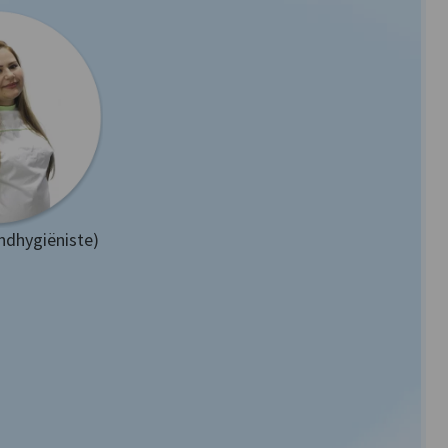
ndhygiëniste)