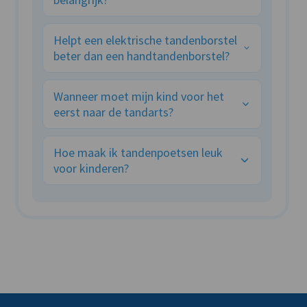
Gezond tandvlees voorkomt ontstekingen en
tandverlies. Gebruik een zachte tandenborstel
Helpt een elektrische tandenborstel
en spoel indien nodig met mondwater.
beter dan een handtandenborstel?
Ja, een elektrische tandenborstel verwijdert
vaak meer tandplak en zorgt voor betere
Wanneer moet mijn kind voor het
mondhygiëne.
eerst naar de tandarts?
Rond de eerste verjaardag of zodra de eerste
tanden doorkomen.
Hoe maak ik tandenpoetsen leuk
voor kinderen?
Gebruik een leuke tandenborstel en tandpasta,
en maak er een spelletje van.